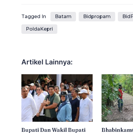
Tagged In
Batam
Bidpropam
Bid
PoldaKepri
Artikel Lainnya:
Bupati Dan Wakil Bupati
Bhabinkamt