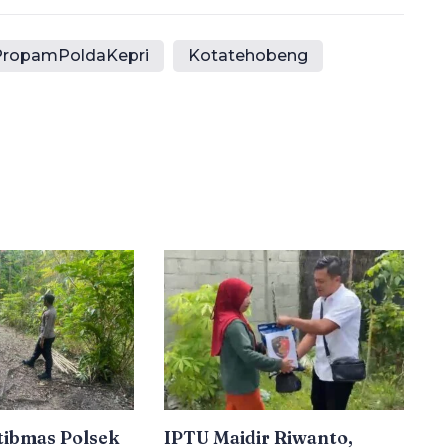
PropamPoldaKepri
Kotatehobeng
ibmas Polsek
IPTU Maidir Riwanto,