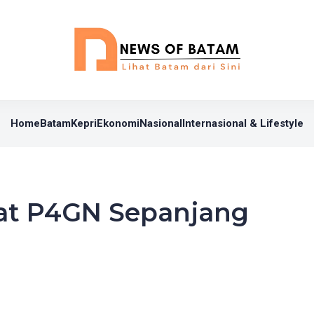
Home
Batam
Kepri
Ekonomi
Nasional
Internasional & Lifestyle
at P4GN Sepanjang