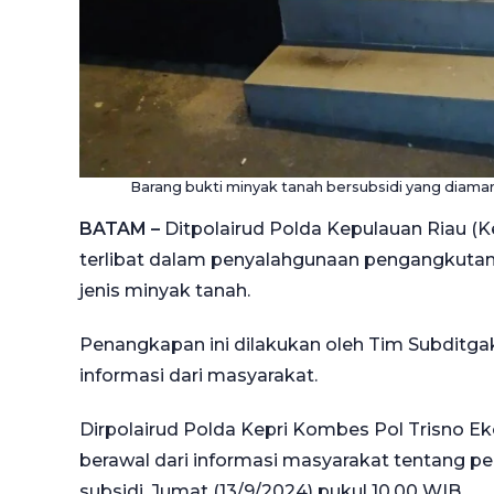
Barang bukti minyak tanah bersubsidi yang diama
BATAM –
Ditpolairud Polda Kepulauan Riau (
terlibat dalam penyalahgunaan pengangkutan
jenis minyak tanah.
Penangkapan ini dilakukan oleh Tim Subditga
informasi dari masyarakat.
Dirpolairud Polda Kepri Kombes Pol Trisno 
berawal dari informasi masyarakat tentang 
subsidi, Jumat (13/9/2024) pukul 10.00 WIB.