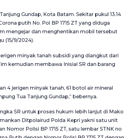
anjung Gundap, Kota Batam. Sekitar pukul 13.14
orona putih No. Pol BP 1715 ZT yang diduga
im mengejar dan menghentikan mobil tersebut
u (15/9/2024).
erigen minyak tanah subsidi yang diangkut dari
im kemudian membawa Inisial SR dan barang
4 jerigen minyak tanah, 61 botol air mineral
Kampung Tua Tanjung Gundap,” bebernya.
gka SR untuk proses hukum lebih lanjut di Mako
amankan Ditpolairud Polda Kepri yakni satu unit
n Nomor Polisi BP 1715 ZT, satu lembar STNK no
na Putih dengan Nomor Polisi BP 1715 ZT dengan