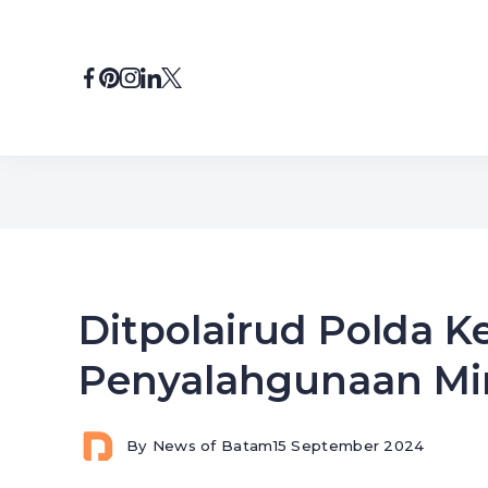
Skip
to
content
Ditpolairud Polda K
Penyalahgunaan Mi
By
News of Batam
15 September 2024