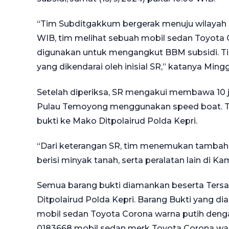
“Tim Subditgakkum bergerak menuju wilayah T
WIB, tim melihat sebuah mobil sedan Toyota C
digunakan untuk mengangkut BBM subsidi. T
yang dikendarai oleh inisial SR,” katanya Mingg
Setelah diperiksa, SR mengakui membawa 10 j
Pulau Temoyong menggunakan speed boat. T
bukti ke Mako Ditpolairud Polda Kepri.
“Dari keterangan SR, tim menemukan tambahan 
berisi minyak tanah, serta peralatan lain di 
Semua barang bukti diamankan beserta Tersan
Ditpolairud Polda Kepri. Barang Bukti yang di
mobil sedan Toyota Corona warna putih denga
0183668 mobil sedan merk Toyota Corona war