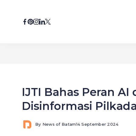
Skip
to
content
IJTI Bahas Peran A
Disinformasi Pilkad
By
News of Batam
14 September 2024