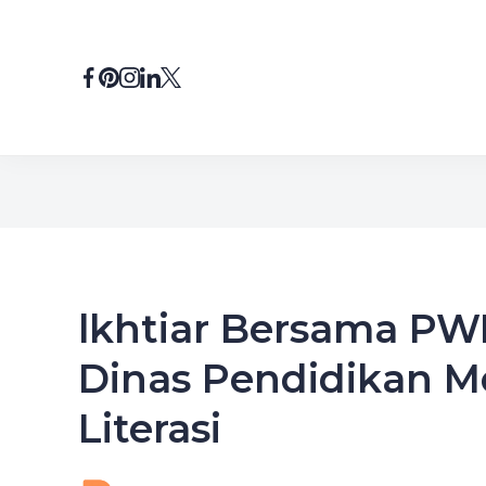
Skip
to
content
lkhtiar Bersama PW
Dinas Pendidikan M
Literasi