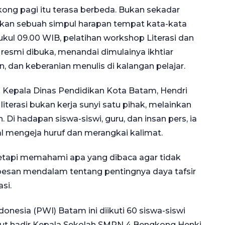
ng pagi itu terasa berbeda. Bukan sekadar
nkan sebuah simpul harapan tempat kata-kata
pukul 09.00 WIB, pelatihan workshop Literasi dan
 resmi dibuka, menandai dimulainya ikhtiar
dan keberanian menulis di kalangan pelajar.
 Kepala Dinas Pendidikan Kota Batam, Hendri
terasi bukan kerja sunyi satu pihak, melainkan
 Di hadapan siswa-siswi, guru, dan insan pers, ia
l mengeja huruf dan merangkai kalimat.
tetapi memahami apa yang dibaca agar tidak
esan mendalam tentang pentingnya daya tafsir
si.
onesia (PWI) Batam ini diikuti 60 siswa-siswi
ut hadir Kepala Sekolah SMPN 4 Bengkong Henki