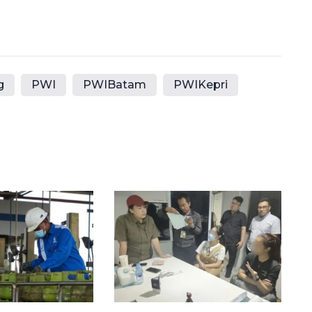
g
PWI
PWIBatam
PWIKepri