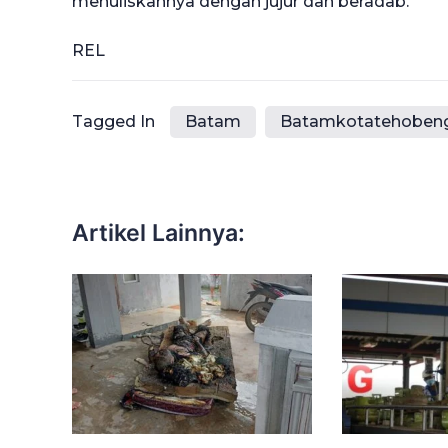
menuliskannya dengan jujur dan beradab.
REL
Tagged In
Batam
Batamkotatehoben
Artikel Lainnya: