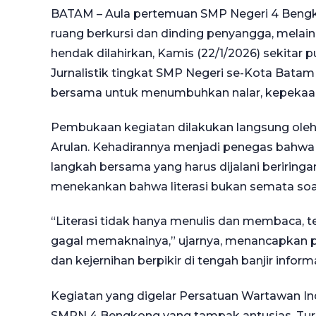
BATAM – Aula pertemuan SMP Negeri 4 Bengko
ruang berkursi dan dinding penyangga, melai
hendak dilahirkan, Kamis (22/1/2026) sekitar 
Jurnalistik tingkat SMP Negeri se-Kota Batam
bersama untuk menumbuhkan nalar, kepekaan, 
Pembukaan kegiatan dilakukan langsung oleh
Arulan. Kehadirannya menjadi penegas bahwa li
langkah bersama yang harus dijalani beriringan.
menekankan bahwa literasi bukan semata soa
“Literasi tidak hanya menulis dan membaca, 
gagal memaknainya,” ujarnya, menancapkan p
dan kejernihan berpikir di tengah banjir informa
Kegiatan yang digelar Persatuan Wartawan Ind
SMPN 4 Bengkong yang tampak antusias. Tur