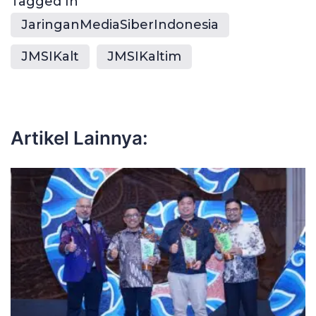
Tagged In
JaringanMediaSiberIndonesia
JMSIKalt
JMSIKaltim
Artikel Lainnya: