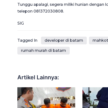
Tunggu apalagi, segera miliki hunian dengan
telepon 081372030808.
SIG
Tagged In
developer di batam
mahkota
rumah murah di batam
Artikel Lainnya: