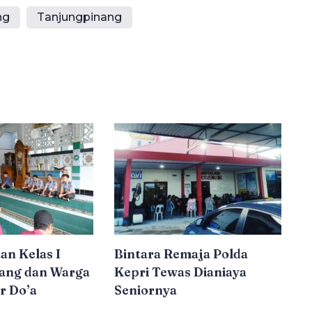
ng
Tanjungpinang
an Kelas I
Bintara Remaja Polda
ang dan Warga
Kepri Tewas Dianiaya
r Do’a
Seniornya