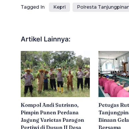
Tagged In
Kepri
Polresta Tanjungpina
Artikel Lainnya:
Kompol Andi Sutrisno,
Petugas Rut
Pimpin Panen Perdana
Tanjungpin
Jagung Varietas Paragon
Binaan Gela
Pertiwi di Dusun II Desa
Bersama