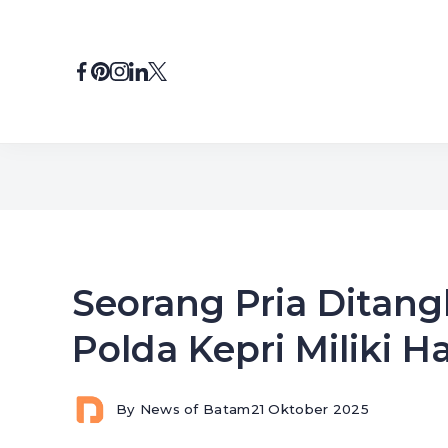
Skip
to
content
Seorang Pria Ditan
Polda Kepri Miliki H
By
News of Batam
21 Oktober 2025