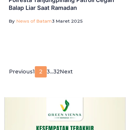
Polresta Tanjungpinang Patroli Cegah
Balap Liar Saat Ramadan
By
News of Batam
3 Maret 2025
Paginasi
Page
Page
Page
Page
Previous
1
2
3
…
32
Next
pos