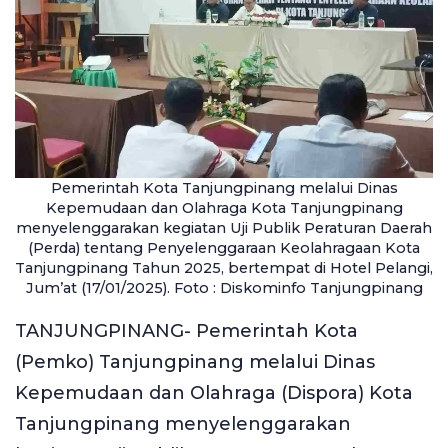
Pemerintah Kota Tanjungpinang melalui Dinas
Kepemudaan dan Olahraga Kota Tanjungpinang
menyelenggarakan kegiatan Uji Publik Peraturan Daerah
(Perda) tentang Penyelenggaraan Keolahragaan Kota
Tanjungpinang Tahun 2025, bertempat di Hotel Pelangi,
Jum’at (17/01/2025). Foto : Diskominfo Tanjungpinang
TANJUNGPINANG- Pemerintah Kota
(Pemko) Tanjungpinang melalui Dinas
Kepemudaan dan Olahraga (Dispora) Kota
Tanjungpinang menyelenggarakan