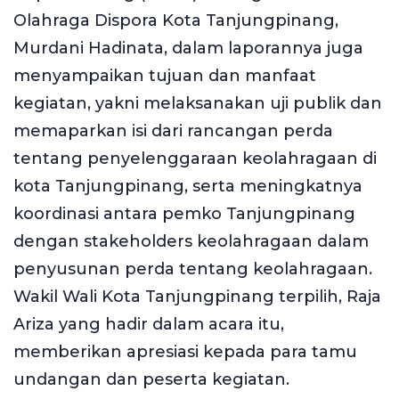
Olahraga Dispora Kota Tanjungpinang,
Murdani Hadinata, dalam laporannya juga
menyampaikan tujuan dan manfaat
kegiatan, yakni melaksanakan uji publik dan
memaparkan isi dari rancangan perda
tentang penyelenggaraan keolahragaan di
kota Tanjungpinang, serta meningkatnya
koordinasi antara pemko Tanjungpinang
dengan stakeholders keolahragaan dalam
penyusunan perda tentang keolahragaan.
Wakil Wali Kota Tanjungpinang terpilih, Raja
Ariza yang hadir dalam acara itu,
memberikan apresiasi kepada para tamu
undangan dan peserta kegiatan.