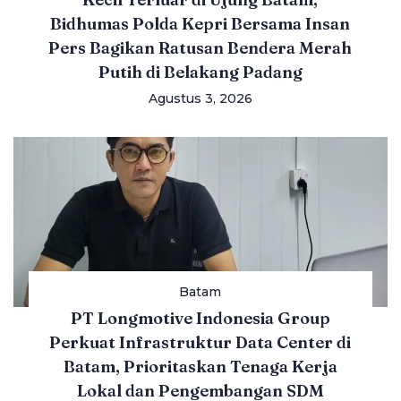
Bidhumas Polda Kepri Bersama Insan
Pers Bagikan Ratusan Bendera Merah
Putih di Belakang Padang
Agustus 3, 2026
Batam
PT Longmotive Indonesia Group
Perkuat Infrastruktur Data Center di
Batam, Prioritaskan Tenaga Kerja
Lokal dan Pengembangan SDM