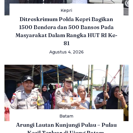
Kepri
Ditreskrimum Polda Kepri Bagikan
1500 Bendera dan 500 Bansos Pada
Masyarakat Dalam Rangka HUT RI Ke-
81
Agustus 4, 2026
Batam
Arungi Lautan Kunjungi Pulau – Pulau
Kecil Terluar di Ujung Batam,