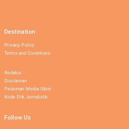
Destination
Privacy Policy
Terms and Conditions
Redaksi
Disclaimer
Pedoman Media Siber
Kode Etik Jurnalistik
Follow Us