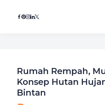
Skip
to
content
Rumah Rempah, M
Konsep Hutan Huja
Bintan