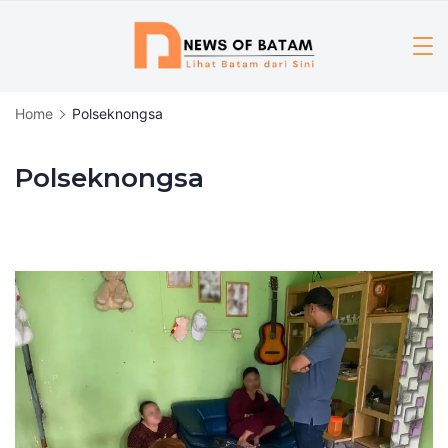
Skip
to
content
Home
Polseknongsa
Polseknongsa