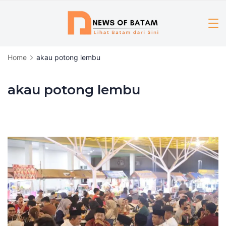
Skip
to
content
Home
akau potong lembu
akau potong lembu