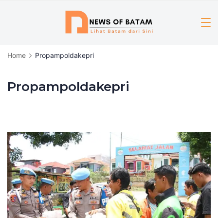
Skip
to
content
Home
Propampoldakepri
Propampoldakepri